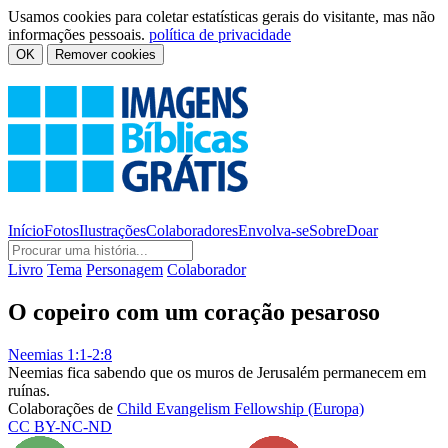
Usamos cookies para coletar estatísticas gerais do visitante, mas não
informações pessoais.
política de privacidade
OK
Remover cookies
Início
Fotos
Ilustrações
Colaboradores
Envolva-se
Sobre
Doar
Livro
Tema
Personagem
Colaborador
O copeiro com um coração pesaroso
Neemias 1:1-2:8
Neemias fica sabendo que os muros de Jerusalém permanecem em
ruínas.
Colaborações de
Child Evangelism Fellowship (Europa)
CC BY-NC-ND