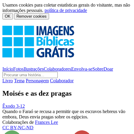
Usamos cookies para coletar estatísticas gerais do visitante, mas não
informações pessoais.
política de privacidade
OK
Remover cookies
Início
Fotos
Ilustrações
Colaboradores
Envolva-se
Sobre
Doar
Livro
Tema
Personagem
Colaborador
Moisés e as dez pragas
Êxodo 3-12
Quando o Faraó se recusa a permitir que os escravos hebreus vão
embora, Deus envia pragas sobre os egípcios.
Colaborações de
Frances Lee
CC BY-NC-ND