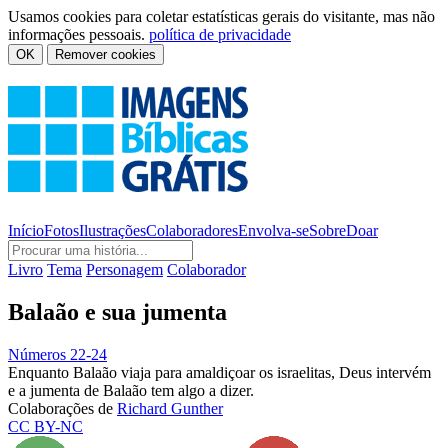
Usamos cookies para coletar estatísticas gerais do visitante, mas não
informações pessoais.
política de privacidade
OK
Remover cookies
Início
Fotos
Ilustrações
Colaboradores
Envolva-se
Sobre
Doar
Livro
Tema
Personagem
Colaborador
Balaão e sua jumenta
Números 22-24
Enquanto Balaão viaja para amaldiçoar os israelitas, Deus intervém
e a jumenta de Balaão tem algo a dizer.
Colaborações de
Richard Gunther
CC BY-NC