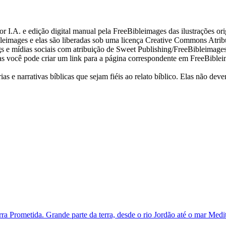
I.A. e edição digital manual pela FreeBibleimages das ilustrações orig
eimages e elas são liberadas sob uma licença Creative Commons Atrib
s e mídias sociais com atribuição de Sweet Publishing/FreeBibleimages
as você pode criar um link para a página correspondente em FreeBibleim
as e narrativas bíblicas que sejam fiéis ao relato bíblico. Elas não d