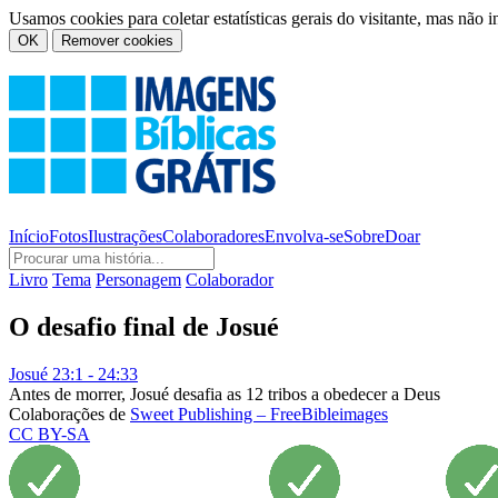
Usamos cookies para coletar estatísticas gerais do visitante, mas não 
OK
Remover cookies
Início
Fotos
Ilustrações
Colaboradores
Envolva-se
Sobre
Doar
Livro
Tema
Personagem
Colaborador
O desafio final de Josué
Josué 23:1 - 24:33
Antes de morrer, Josué desafia as 12 tribos a obedecer a Deus
Colaborações de
Sweet Publishing – FreeBibleimages
CC BY-SA