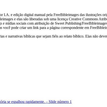
I.A. e edição digital manual pela FreeBibleimages das ilustrações orig
eimages e elas são liberadas sob uma licença Creative Commons Atrib
s e mídias sociais com atribuição de Sweet Publishing/FreeBibleimages
as você pode criar um link para a página correspondente em FreeBibleim
as e narrativas bíblicas que sejam fiéis ao relato bíblico. Elas não d