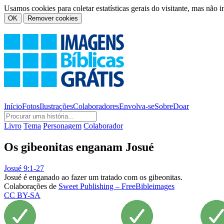
Usamos cookies para coletar estatísticas gerais do visitante, mas não 
OK
Remover cookies
Início
Fotos
Ilustrações
Colaboradores
Envolva-se
Sobre
Doar
Livro
Tema
Personagem
Colaborador
Os gibeonitas enganam Josué
Josué 9:1-27
Josué é enganado ao fazer um tratado com os gibeonitas.
Colaborações de
Sweet Publishing – FreeBibleimages
CC BY-SA