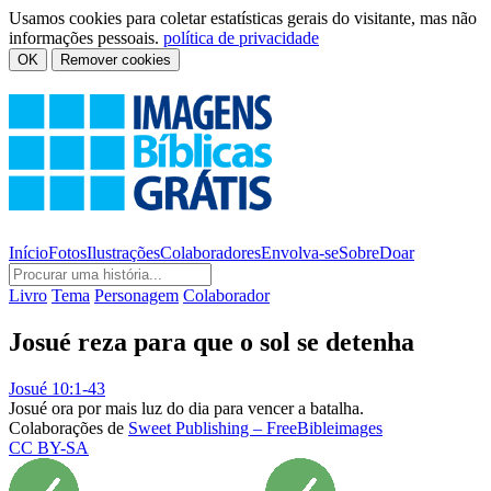
Usamos cookies para coletar estatísticas gerais do visitante, mas não
informações pessoais.
política de privacidade
OK
Remover cookies
Início
Fotos
Ilustrações
Colaboradores
Envolva-se
Sobre
Doar
Livro
Tema
Personagem
Colaborador
Josué reza para que o sol se detenha
Josué 10:1-43
Josué ora por mais luz do dia para vencer a batalha.
Colaborações de
Sweet Publishing – FreeBibleimages
CC BY-SA